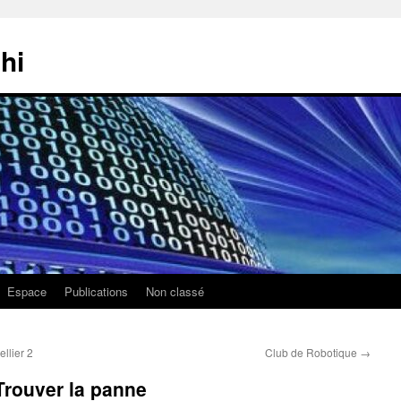
hi
Espace
Publications
Non classé
llier 2
Club de Robotique
→
Trouver la panne