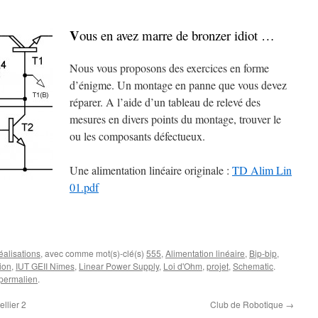
V
ous en avez marre de bronzer idiot …
Nous vous proposons des exercices en forme
d’énigme. Un montage en panne que vous devez
réparer. A l’aide d’un tableau de relevé des
mesures en divers points du montage, trouver le
ou les composants défectueux.
Une alimentation linéaire originale :
TD Alim Lin
01.pdf
alisations
, avec comme mot(s)-clé(s)
555
,
Alimentation linéaire
,
Bip-bip
,
tion
,
IUT GEII Nîmes
,
Linear Power Supply
,
Loi d'Ohm
,
projet
,
Schematic
.
permalien
.
llier 2
Club de Robotique
→