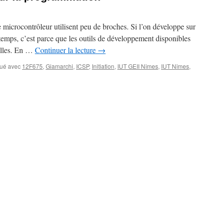
 microcontrôleur utilisent peu de broches. Si l’on développe sur
temps, c’est parce que les outils de développement disponibles
illes. En …
Continuer la lecture
→
ué avec
12F675
,
Giamarchi
,
ICSP
,
Initiation
,
IUT GEII Nîmes
,
IUT Nîmes
,
ion