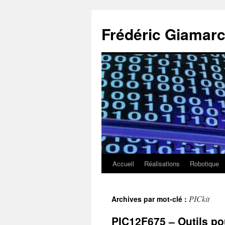
Aller
au
Frédéric Giamarc
contenu
Accueil
Réalisations
Robotique
PICkit
Archives par mot-clé :
PIC12F675 – Outils p