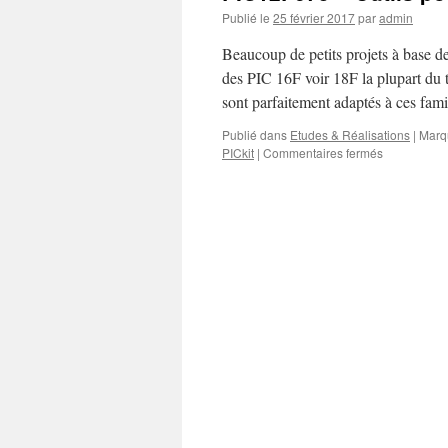
Publié le
25 février 2017
par
admin
Beaucoup de petits projets à base de
des PIC 16F voir 18F la plupart du 
sont parfaitement adaptés à ces fam
Publié dans
Etudes & Réalisations
|
Marq
sur
PICkit
|
Commentaires fermés
PIC12F675
–
Outils
pour
la
programmat