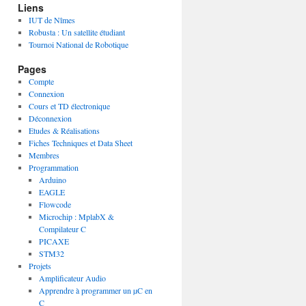
Liens
IUT de Nîmes
Robusta : Un satellite étudiant
Tournoi National de Robotique
Pages
Compte
Connexion
Cours et TD électronique
Déconnexion
Etudes & Réalisations
Fiches Techniques et Data Sheet
Membres
Programmation
Arduino
EAGLE
Flowcode
Microchip : MplabX &
Compilateur C
PICAXE
STM32
Projets
Amplificateur Audio
Apprendre à programmer un µC en
C