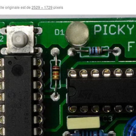
lle originale est de
2529 × 1729
pixels