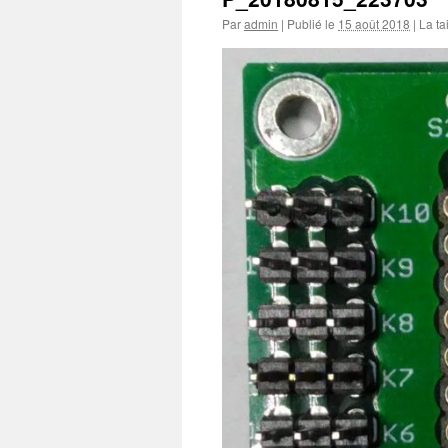
Par
admin
|
Publié le
15 août 2018
|
La tai