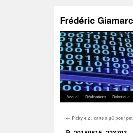
Aller
au
Frédéric Giamarc
contenu
Accueil
Réalisations
Robotique
←
Picky 4.2 : carte à µC pour pet
P_20180815_223703