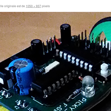
lle originale est de
1050 × 937
pixels