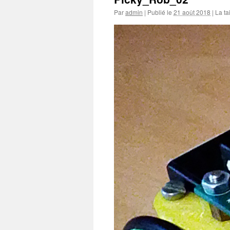
Par
admin
|
Publié le
21 août 2018
|
La tai