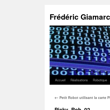
Aller
au
Frédéric Giamarc
contenu
Accueil
Réalisations
Robotique
←
Petit Robot utilisant la carte P
Picky_Rob_02