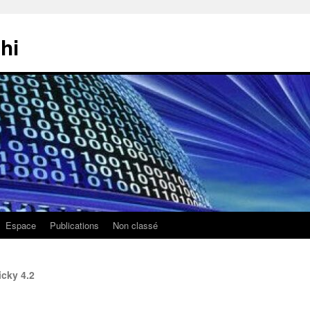
hi
Espace
Publications
Non classé
icky 4.2