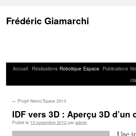
Aller
au
Frédéric Giamarchi
contenu
Accueil
Réalisations
Robotique
Espace
Publications
N
cl
←
Projet Nemo’Space 2013
IDF vers 3D : Aperçu 3D d’un 
Publié le
13 novembre 2012
par
admin
Une i