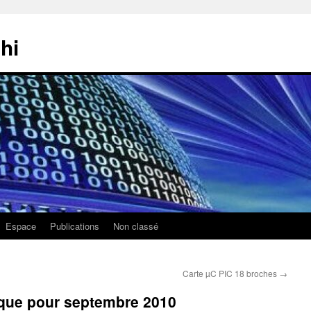
hi
Espace
Publications
Non classé
Carte µC PIC 18 broches
→
que pour septembre 2010