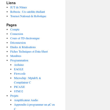
Liens
IUT de Nîmes
Robusta : Un satellite étudiant
Tournoi National de Robotique
Pages
Compte
Connexion
Cours et TD électronique
Déconnexion
Etudes & Réalisations
Fiches Techniques et Data Sheet
Membres
Programmation
Arduino
EAGLE
Flowcode
Microchip : MplabX &
Compilateur C
PICAXE
STM32
Projets
Amplificateur Audio
Apprendre à programmer un µC en
C