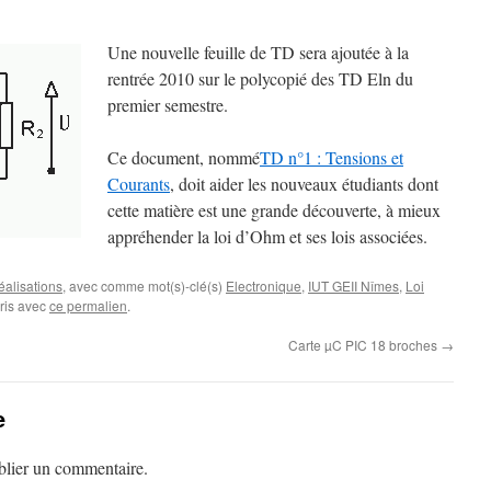
Une nouvelle feuille de TD sera ajoutée à la
rentrée 2010 sur le polycopié des TD Eln du
premier semestre.
Ce document, nommé
TD n°1 : Tensions et
Courants
, doit aider les nouveaux étudiants dont
cette matière est une grande découverte, à mieux
appréhender la loi d’Ohm et ses lois associées.
alisations
, avec comme mot(s)-clé(s)
Electronique
,
IUT GEII Nîmes
,
Loi
oris avec
ce permalien
.
Carte µC PIC 18 broches
→
e
lier un commentaire.