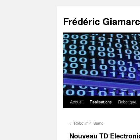
Aller
au
Frédéric Giamarc
contenu
Accueil
Réalisations
Robotique
←
Robot mini Sumo
Nouveau TD Electroni