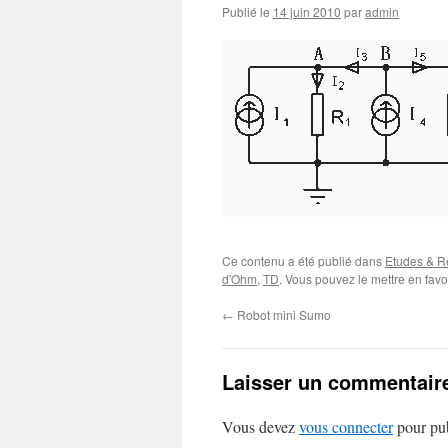
Publié le
14 juin 2010
par
admin
Ce contenu a été publié dans
Etudes & Ré
d'Ohm
,
TD
. Vous pouvez le mettre en fav
←
Robot mini Sumo
Laisser un commentair
Vous devez
vous connecter
pour pub