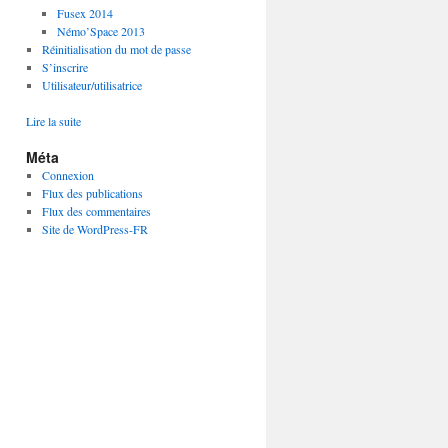
Fusex 2014
Némo’Space 2013
Réinitialisation du mot de passe
S’inscrire
Utilisateur/utilisatrice
:
Lire la suite
Feuille
Méta
d’exercices
sur
Connexion
la
Flux des publications
loi
Flux des commentaires
d’Ohm
Site de WordPress-FR
(en
anglais)