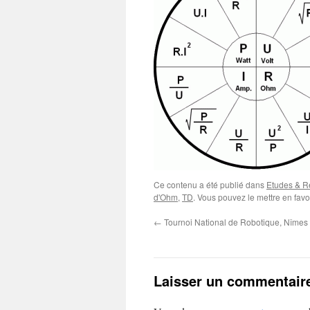
Ce contenu a été publié dans
Etudes & Ré
d'Ohm
,
TD
. Vous pouvez le mettre en fav
←
Tournoi National de Robotique, Nîmes
Laisser un commentair