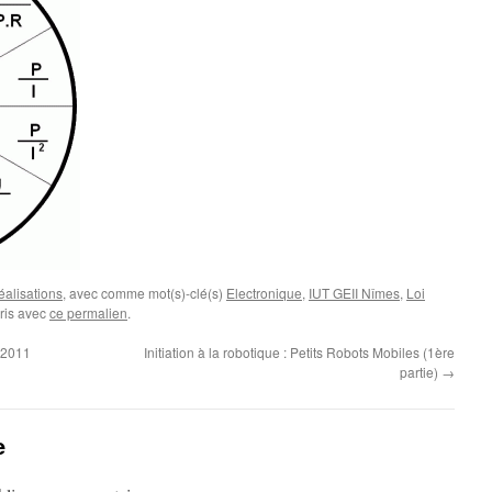
alisations
, avec comme mot(s)-clé(s)
Electronique
,
IUT GEII Nîmes
,
Loi
oris avec
ce permalien
.
 2011
Initiation à la robotique : Petits Robots Mobiles (1ère
partie)
→
e