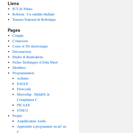
Liens
IUT de Nîmes
Robusta : Un satellite étudiant
Tournoi National de Robotique
Pages
Compte
Connexion
Cours et TD électronique
Déconnexion
Etudes & Réalisations
Fiches Techniques et Data Sheet
Membres
Programmation
Arduino
EAGLE
Flowcode
Microchip : MplabX &
Compilateur C
PICAXE
STM32
Projets
Amplificateur Audio
Apprendre à programmer un µC en
C