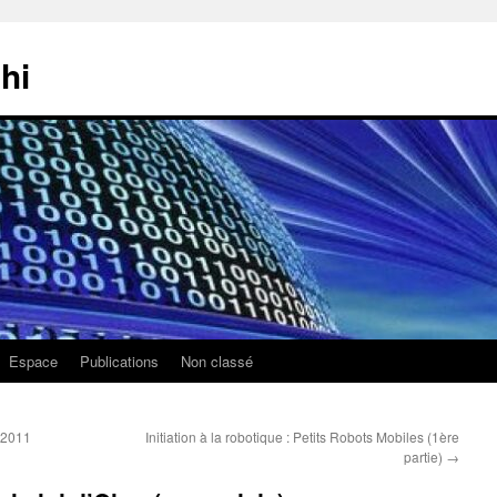
hi
Espace
Publications
Non classé
 2011
Initiation à la robotique : Petits Robots Mobiles (1ère
partie)
→