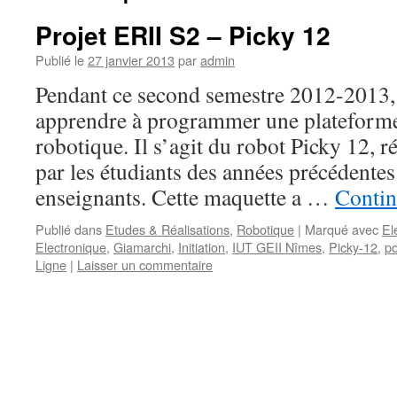
Projet ERII S2 – Picky 12
Publié le
27 janvier 2013
par
admin
Pendant ce second semestre 2012-2013, 
apprendre à programmer une plateform
robotique. Il s’agit du robot Picky 12, ré
par les étudiants des années précédentes
enseignants. Cette maquette a …
Contin
Publié dans
Etudes & Réalisations
,
Robotique
|
Marqué avec
El
Electronique
,
Giamarchi
,
Initiation
,
IUT GEII Nîmes
,
Picky-12
,
po
Ligne
|
Laisser un commentaire