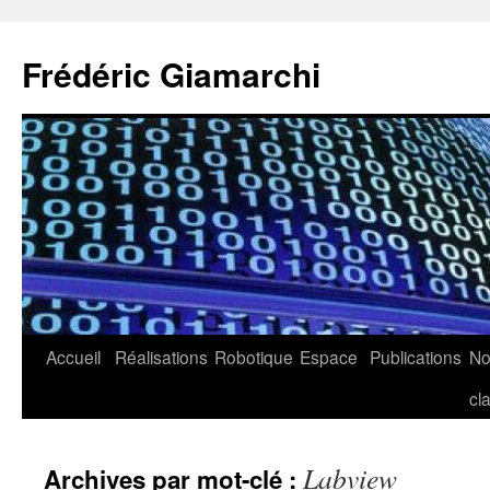
Aller
au
Frédéric Giamarchi
contenu
Accueil
Réalisations
Robotique
Espace
Publications
N
cl
Labview
Archives par mot-clé :