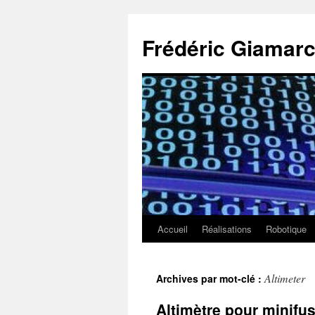
Aller
au
Frédéric Giamarc
contenu
Accueil
Réalisations
Robotique
Altimeter
Archives par mot-clé :
Altimètre pour minifu