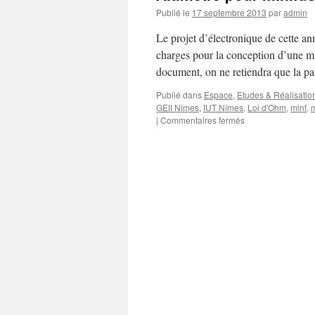
Publié le
17 septembre 2013
par
admin
Le projet d’électronique de cette an
charges pour la conception d’une mi
document, on ne retiendra que la p
Publié dans
Espace
,
Etudes & Réalisatio
GEII Nîmes
,
IUT Nîmes
,
Loi d'Ohm
,
minf
,
m
sur
|
Commentaires fermés
Altimètre
pour
minifusée