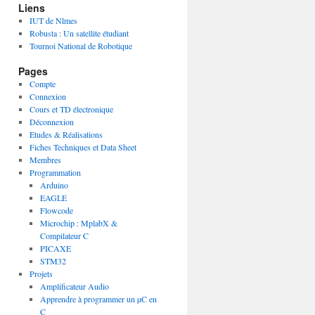
Liens
IUT de Nîmes
Robusta : Un satellite étudiant
Tournoi National de Robotique
Pages
Compte
Connexion
Cours et TD électronique
Déconnexion
Etudes & Réalisations
Fiches Techniques et Data Sheet
Membres
Programmation
Arduino
EAGLE
Flowcode
Microchip : MplabX &
Compilateur C
PICAXE
STM32
Projets
Amplificateur Audio
Apprendre à programmer un µC en
C