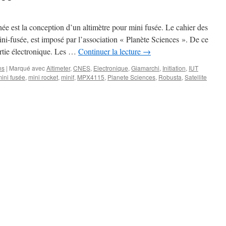
née est la conception d’un altimètre pour mini fusée. Le cahier des
ni-fusée, est imposé par l’association « Planète Sciences ». De ce
artie électronique. Les …
Continuer la lecture
→
ns
|
Marqué avec
Altimeter
,
CNES
,
Electronique
,
Giamarchi
,
Initiation
,
IUT
ini fusée
,
mini rocket
,
minif
,
MPX4115
,
Planete Sciences
,
Robusta
,
Satellite