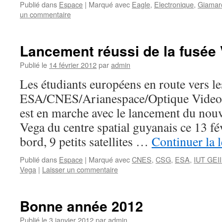
Publié dans
Espace
|
Marqué avec
Eagle
,
Electronique
,
Giamar
un commentaire
Lancement réussi de la fusée
Publié le
14 février 2012
par
admin
Les étudiants européens en route vers les
ESA/CNES/Arianespace/Optique Video 
est en marche avec le lancement du nou
Vega du centre spatial guyanais ce 13 f
bord, 9 petits satellites …
Continuer la 
Publié dans
Espace
|
Marqué avec
CNES
,
CSG
,
ESA
,
IUT GEI
Vega
|
Laisser un commentaire
Bonne année 2012
Publié le
3 janvier 2012
par
admin