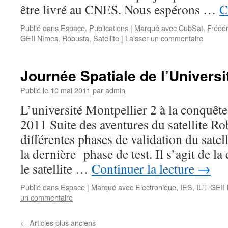
être livré au CNES. Nous espérons …
C
Publié dans
Espace
,
Publications
|
Marqué avec
CubSat
,
Frédér
GEII Nîmes
,
Robusta
,
Satellite
|
Laisser un commentaire
Journée Spatiale de l’Universi
Publié le
10 mai 2011
par
admin
L’université Montpellier 2 à la conquêt
2011 Suite des aventures du satellite Ro
différentes phases de validation du satel
la dernière phase de test. Il s’agit de 
le satellite …
Continuer la lecture
→
Publié dans
Espace
|
Marqué avec
Electronique
,
IES
,
IUT GEII
un commentaire
←
Articles plus anciens