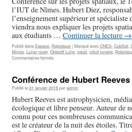
Conférence sur les projets spatiaux, le 
licence
Pro
l’IUT de Nîmes. Hubert Diez, responsabl
AIT
l’enseignement supérieur et spécialiste
viendra nous expliquer les projets spati
aux étudiants …
Continuer la lecture
→
Publié dans
Espace
,
Robotique
|
Marqué avec
CNES
,
CubSat
,
Nîmes
,
Lunar rover
,
Objectif Lune
,
robot
,
robot lunaire
,
Robotiq
sur
Commentaires fermés
« Objectif
Lune »
Conférence de Hubert Reeves
Publié le
21 janvier 2015
par
admin
Hubert Reeves est astrophysicien, médiat
écologique et libre penseur. Auteur de 
connu pour ces nombreuses communicatio
est le créateur de la nuit des étoiles. Tit