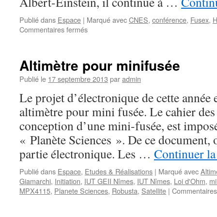
Albert-Einstein, il continue à …
Continu
Publié dans
Espace
|
Marqué avec
CNES
,
conférence
,
Fusex
,
H
sur
Commentaires fermés
Conférence
de
Hubert
Altimètre pour minifusée
Reeves
Publié le
17 septembre 2013
par
admin
Le projet d’électronique de cette année 
altimètre pour mini fusée. Le cahier des
conception d’une mini-fusée, est imposé
« Planète Sciences ». De ce document, o
partie électronique. Les …
Continuer la
Publié dans
Espace
,
Etudes & Réalisations
|
Marqué avec
Altim
Giamarchi
,
Initiation
,
IUT GEII Nîmes
,
IUT Nîmes
,
Loi d'Ohm
,
mi
MPX4115
,
Planete Sciences
,
Robusta
,
Satellite
|
Commentaires