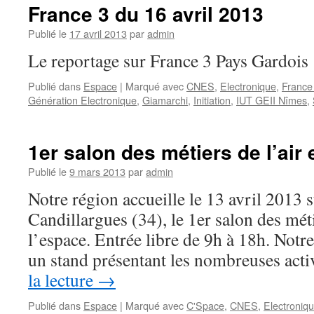
France 3 du 16 avril 2013
Publié le
17 avril 2013
par
admin
Le reportage sur France 3 Pays Gardois 
Publié dans
Espace
|
Marqué avec
CNES
,
Electronique
,
France
Génération Electronique
,
Giamarchi
,
Initiation
,
IUT GEII Nîmes
,
1er salon des métiers de l’air 
Publié le
9 mars 2013
par
admin
Notre région accueille le 13 avril 2013 
Candillargues (34), le 1er salon des méti
l’espace. Entrée libre de 9h à 18h. Notr
un stand présentant les nombreuses act
la lecture
→
Publié dans
Espace
|
Marqué avec
C'Space
,
CNES
,
Electroniq