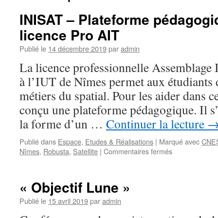
INISAT – Plateforme pédagogi
licence Pro AIT
Publié le
14 décembre 2019
par
admin
La licence professionnelle Assemblage 
à l’IUT de Nîmes permet aux étudiants 
métiers du spatial. Pour les aider dans c
conçu une plateforme pédagogique. Il s’
la forme d’un …
Continuer la lecture
Publié dans
Espace
,
Etudes & Réalisations
|
Marqué avec
CNE
sur
Nîmes
,
Robusta
,
Satellite
|
Commentaires fermés
INISAT
–
Plateforme
« Objectif Lune »
pédagogique
pour
Publié le
15 avril 2019
par
admin
notre