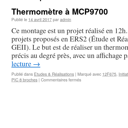
Thermomètre à MCP9700
Publié le
14 avril 2017
par
admin
Ce montage est un projet réalisé en 12h.
projets proposés en ERS2 (Étude et Réa
GEII). Le but est de réaliser un thermo
précis au degré près, avec un affichage
lecture
→
Publié dans
Etudes & Réalisations
|
Marqué avec
12F675
,
Initia
sur
PIC 8 broches
|
Commentaires fermés
Thermomètre
à
MCP9700