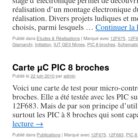
stage d’électronique permet de découvri
réalisation d’un montage électronique d
réalisation. Divers projets ludiques et 
choisis, parmi lesquels …
Continuer la 
Publié dans
Etudes & Réalisations
|
Marqué avec
12F675
,
12F6
Giamarchi
,
Initiation
,
IUT GEII Nîmes
,
PIC 8 broches
,
Schemati
Carte µC PIC 8 broches
Publié le
22 juin 2010
par
admin
Voici une carte de test pour micro-contr
broches. Elle a été testée avec les PIC s
12F683. Mais de par son principe d’utili
surtout les PIC à 8 broches qui sont c
lecture
→
Publié dans
Publications
|
Marqué avec
12F675
,
12F683
,
PIC 8