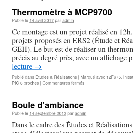
Thermomètre à MCP9700
Publié le
14 avril 2017
par
admin
Ce montage est un projet réalisé en 12h.
projets proposés en ERS2 (Étude et Réa
GEII). Le but est de réaliser un thermo
précis au degré près, avec un affichage
lecture
→
Publié dans
Etudes & Réalisations
|
Marqué avec
12F675
,
Initia
sur
PIC 8 broches
|
Commentaires fermés
Thermomètre
à
MCP9700
Boule d’ambiance
Publié le
14 septembre 2012
par
admin
Dans le cadre des Études et Réalisations