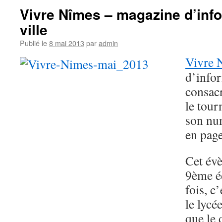
Vivre Nîmes – magazine d’info
ville
Publié le
8 mai 2013
par
admin
Vivre 
d’infor
consacr
le tour
son nu
en page
Cet évè
9ème éd
fois, c
le lyc
que le