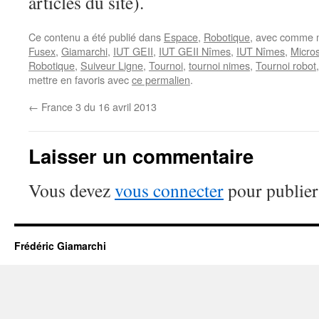
articles du site).
Ce contenu a été publié dans
Espace
,
Robotique
, avec comme m
Fusex
,
Giamarchi
,
IUT GEII
,
IUT GEII Nîmes
,
IUT Nîmes
,
Micro
Robotique
,
Suiveur Ligne
,
Tournoi
,
tournoi nimes
,
Tournoi robot
mettre en favoris avec
ce permalien
.
←
France 3 du 16 avril 2013
Laisser un commentaire
Vous devez
vous connecter
pour publier
Frédéric Giamarchi