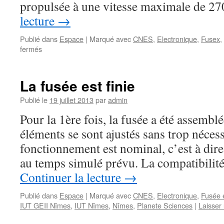
propulsée à une vitesse maximale de 
lecture
→
Publié dans
Espace
|
Marqué avec
CNES
,
Electronique
,
Fusex
,
sur
fermés
Biscarrosse
2013
–
La fusée est finie
Photos
et
Publié le
19 juillet 2013
par
admin
Vidéos
Pour la 1ère fois, la fusée a été assembl
éléments se sont ajustés sans trop nécess
fonctionnement est nominal, c’est à dire
au temps simulé prévu. La compatibilit
Continuer la lecture
→
Publié dans
Espace
|
Marqué avec
CNES
,
Electronique
,
Fusée 
IUT GEII Nîmes
,
IUT Nîmes
,
Nîmes
,
Planete Sciences
|
Laisser