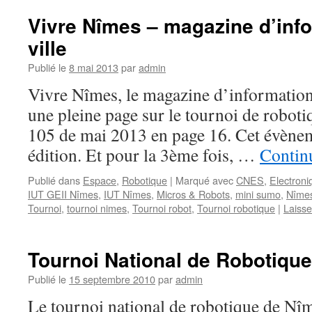
Vivre Nîmes – magazine d’info
ville
Publié le
8 mai 2013
par
admin
Vivre Nîmes, le magazine d’information 
une pleine page sur le tournoi de robot
105 de mai 2013 en page 16. Cet évènem
édition. Et pour la 3ème fois, …
Continu
Publié dans
Espace
,
Robotique
|
Marqué avec
CNES
,
Electroni
IUT GEII Nîmes
,
IUT Nîmes
,
Micros & Robots
,
mini sumo
,
Nîme
Tournoi
,
tournoi nimes
,
Tournoi robot
,
Tournoi robotique
|
Laiss
Tournoi National de Robotiqu
Publié le
15 septembre 2010
par
admin
Le tournoi national de robotique de Nîm