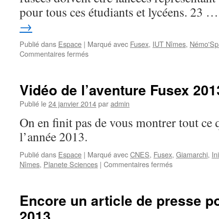
pour tous ces étudiants et lycéens. 23 
→
Publié dans
Espace
|
Marqué avec
Fusex
,
IUT Nîmes
,
Némo'Sp
sur
Commentaires fermés
Biscarrosse
2014
Vidéo de l’aventure Fusex 201
Publié le
24 janvier 2014
par
admin
On en finit pas de vous montrer tout ce qu
l’année 2013.
Publié dans
Espace
|
Marqué avec
CNES
,
Fusex
,
Giamarchi
,
In
sur
Nîmes
,
Planete Sciences
|
Commentaires fermés
Vidéo
de
l’aventure
Encore un article de presse 
Fusex
2013
2013