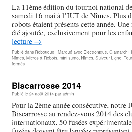
–
La 11ème édition du tournoi national de 
21
et
samedi 16 mai à l’IUT de Nîmes. Plus d
22
robots étaient présents cette année. Une
mai
été ajoutée, exclusivement pour les en
lecture
→
Publié dans
Robotique
|
Marqué avec
Electronique
,
Giamarchi
,
Nîmes
,
Micros & Robots
,
mini sumo
,
Nîmes
,
Suiveur Ligne
,
Tour
sur
fermés
Tournoi
National
de
Biscarrosse 2014
Robotique
Publié le
24 août 2014
par
admin
Pour la 2ème année consécutive, notre I
Biscarrosse au rendez-vous 2014 des c
internationaux. 50 fusées expérimentales
fusées doivent être lancées représentant