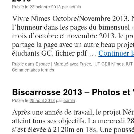
Publié le
23 octobre 2013
par
admin
Vivre Nîmes Octobre/Novembre 2013. N
l’honneur dans les pages du bimensuel
mois d’octobre et novembre 2013. le p
partage la page avec un autre beau projet
étudiants GC. fichier pdf …
Continuer l
Publié dans
Espace
|
Marqué avec
Fusex
,
IUT GEII Nîmes
,
IUT
sur
Commentaires fermés
Encore
un
article
Biscarrosse 2013 – Photos et
de
presse
Publié le
25 août 2013
par
admin
pour
Après une année de travail, le projet N
Némo’Space
2013
atteint tous ses objectifs. La mercredi 28
s’est élevée à 2120m en 18s. Une poussé