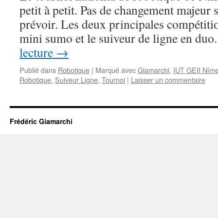
petit à petit. Pas de changement majeur 
prévoir. Les deux principales compétitio
mini sumo et le suiveur de ligne en du
lecture
→
Publié dans
Robotique
|
Marqué avec
Giamarchi
,
IUT GEII Nîm
Robotique
,
Suiveur Ligne
,
Tournoi
|
Laisser un commentaire
Frédéric Giamarchi