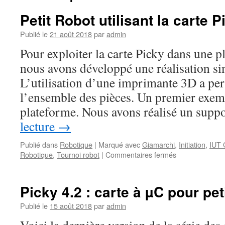
Petit Robot utilisant la carte P
Publié le
21 août 2018
par
admin
Pour exploiter la carte Picky dans une p
nous avons développé une réalisation si
L’utilisation d’une imprimante 3D a per
l’ensemble des pièces. Un premier exem
plateforme. Nous avons réalisé un sup
lecture
→
Publié dans
Robotique
|
Marqué avec
Giamarchi
,
Initiation
,
IUT 
sur
Robotique
,
Tournoi robot
|
Commentaires fermés
Petit
Robot
utilisant
Picky 4.2 : carte à µC pour pet
la
carte
Publié le
15 août 2018
par
admin
Picky
4.2