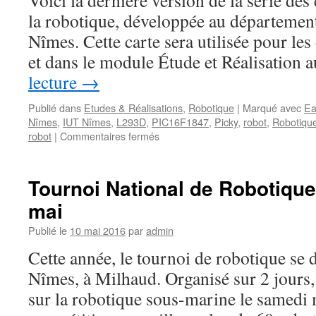
Voici la dernière version de la série de
la robotique, développée au départemen
Nîmes. Cette carte sera utilisée pour les
et dans le module Étude et Réalisation
lecture
→
Publié dans
Etudes & Réalisations
,
Robotique
|
Marqué avec
Ea
Nîmes
,
IUT Nîmes
,
L293D
,
PIC16F1847
,
Picky
,
robot
,
Robotiqu
sur
robot
|
Commentaires fermés
Picky
4.2
:
Tournoi National de Robotique
carte
mai
à
µC
Publié le
10 mai 2016
par
admin
pour
petit
Cette année, le tournoi de robotique se 
robot
Nîmes, à Milhaud. Organisé sur 2 jours,
sur la robotique sous-marine le samedi m