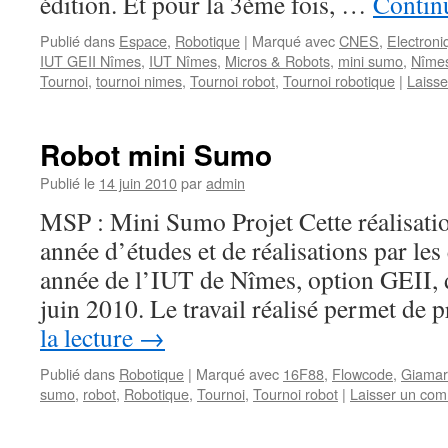
édition. Et pour la 3ème fois, …
Continu
Publié dans
Espace
,
Robotique
|
Marqué avec
CNES
,
Electroni
IUT GEII Nîmes
,
IUT Nîmes
,
Micros & Robots
,
mini sumo
,
Nîme
Tournoi
,
tournoi nimes
,
Tournoi robot
,
Tournoi robotique
|
Laiss
Robot mini Sumo
Publié le
14 juin 2010
par
admin
MSP : Mini Sumo Projet Cette réalisation
année d’études et de réalisations par les
année de l’IUT de Nîmes, option GEII,
juin 2010. Le travail réalisé permet de
la lecture
→
Publié dans
Robotique
|
Marqué avec
16F88
,
Flowcode
,
Giamar
sumo
,
robot
,
Robotique
,
Tournoi
,
Tournoi robot
|
Laisser un com