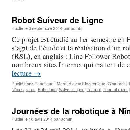
Tournoi
National
de
Robot Suiveur de Ligne
Robotique
Publié le
3 septembre 2014
par
admin
Ce projet est étudié au 1er semestre en 
s’agit de l’étude et la réalisation d’un r
(RSL), en anglais : Line Follower Robot 
nombreux sites Internet qui traitent de
lecture
→
Publié dans
Robotique
|
Marqué avec
Electronique
,
Giamarchi
,
Nîmes
,
robot
,
Robotique
,
Suiveur Ligne
,
Tournoi
,
Tournoi robot
|
Journées de la robotique à N
Publié le
10 avril 2014
par
admin