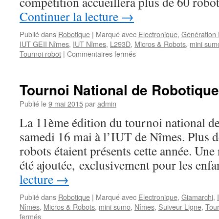
compétition accueillera plus de 60 robo
Continuer la lecture
→
Publié dans
Robotique
|
Marqué avec
Electronique
,
Génération 
IUT GEII Nîmes
,
IUT Nîmes
,
L293D
,
Micros & Robots
,
mini sum
sur
Tournoi robot
|
Commentaires fermés
Tournoi
National
de
Tournoi National de Robotique
Robotique
2016
Publié le
9 mai 2015
par
admin
–
La 11ème édition du tournoi national de 
21
et
samedi 16 mai à l’IUT de Nîmes. Plus d
22
robots étaient présents cette année. Une
mai
été ajoutée, exclusivement pour les en
lecture
→
Publié dans
Robotique
|
Marqué avec
Electronique
,
Giamarchi
,
Nîmes
,
Micros & Robots
,
mini sumo
,
Nîmes
,
Suiveur Ligne
,
Tour
sur
fermés