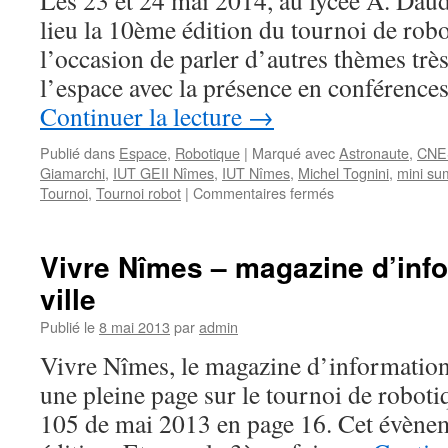
Les 23 et 24 mai 2014, au lycée A. Dau
lieu la 10ème édition du tournoi de rob
l’occasion de parler d’autres thèmes tr
l’espace avec la présence en conférenc
Continuer la lecture
→
Publié dans
Espace
,
Robotique
|
Marqué avec
Astronaute
,
CNE
Giamarchi
,
IUT GEII Nîmes
,
IUT Nîmes
,
Michel Tognini
,
mini su
sur
Tournoi
,
Tournoi robot
|
Commentaires fermés
Journées
de
la
Vivre Nîmes – magazine d’info
robotique
ville
à
Nîmes
Publié le
8 mai 2013
par
admin
Vivre Nîmes, le magazine d’information 
une pleine page sur le tournoi de robot
105 de mai 2013 en page 16. Cet évènem