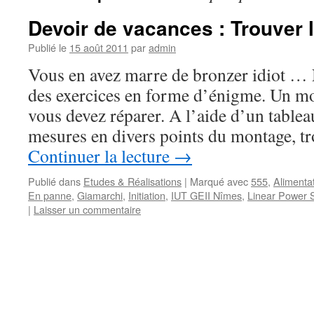
Devoir de vacances : Trouver 
Publié le
15 août 2011
par
admin
Vous en avez marre de bronzer idiot …
des exercices en forme d’énigme. Un m
vous devez réparer. A l’aide d’un tablea
mesures en divers points du montage, t
Continuer la lecture
→
Publié dans
Etudes & Réalisations
|
Marqué avec
555
,
Alimentat
En panne
,
Giamarchi
,
Initiation
,
IUT GEII Nîmes
,
Linear Power 
|
Laisser un commentaire