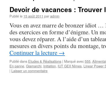
Devoir de vacances : Trouver 
Publié le
15 août 2011
par
admin
Vous en avez marre de bronzer idiot …
des exercices en forme d’énigme. Un m
vous devez réparer. A l’aide d’un tablea
mesures en divers points du montage, t
Continuer la lecture
→
Publié dans
Etudes & Réalisations
|
Marqué avec
555
,
Alimentat
En panne
,
Giamarchi
,
Initiation
,
IUT GEII Nîmes
,
Linear Power 
|
Laisser un commentaire